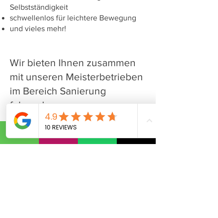
Selbstständigkeit
schwellenlos für leichtere Bewegung
und vieles mehr!
Wir bieten Ihnen zusammen
mit unseren Meisterbetrieben
im Bereich Sanierung
folgendes an:
Fachwissen über Materialien und
Produkte
Fachgerechte Beratung
Einfühlungsvermögen und Verständnis
für individuelle Wünsche
Altbausanierung
Innenausbau
Malerarbeiten
Trockenbau